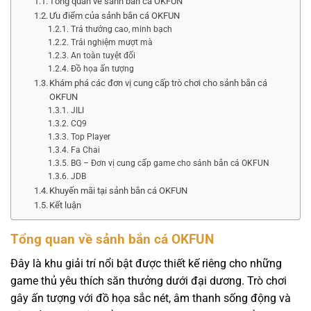
Tổng quan về sảnh bắn cá OKFUN
Ưu điểm của sảnh bắn cá OKFUN
Trả thưởng cao, minh bạch
Trải nghiệm mượt mà
An toàn tuyệt đối
Đồ họa ấn tượng
Khám phá các đơn vị cung cấp trò chơi cho sảnh bắn cá
OKFUN
JILI
CQ9
Top Player
Fa Chai
BG – Đơn vị cung cấp game cho sảnh bắn cá OKFUN
JDB
Khuyến mãi tại sảnh bắn cá OKFUN
Kết luận
Tổng quan về sảnh bắn cá OKFUN
Đây là khu giải trí nổi bật được thiết kế riêng cho những
game thủ yêu thích săn thưởng dưới đại dương. Trò chơi
gây ấn tượng với đồ họa sắc nét, âm thanh sống động và