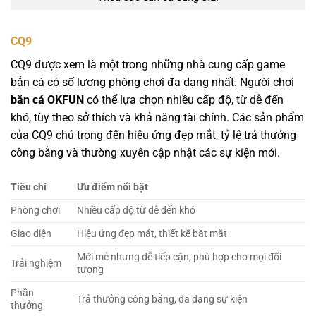
CQ9
CQ9 được xem là một trong những nhà cung cấp game
bắn cá có số lượng phòng chơi đa dạng nhất. Người chơi
bắn cá OKFUN
có thể lựa chọn nhiều cấp độ, từ dễ đến
khó, tùy theo sở thích và khả năng tài chính. Các sản phẩm
của CQ9 chú trọng đến hiệu ứng đẹp mắt, tỷ lệ trả thưởng
công bằng và thường xuyên cập nhật các sự kiện mới.
Tiêu chí
Ưu điểm nổi bật
Phòng chơi
Nhiều cấp độ từ dễ đến khó
Giao diện
Hiệu ứng đẹp mắt, thiết kế bắt mắt
Mới mẻ nhưng dễ tiếp cận, phù hợp cho mọi đối
Trải nghiệm
tượng
Phần
Trả thưởng công bằng, đa dạng sự kiện
thưởng