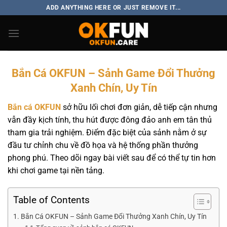
ADD ANYTHING HERE OR JUST REMOVE IT...
Bắn Cá OKFUN – Sảnh Game Đổi Thưởng
Xanh Chín, Uy Tín
Bắn cá OKFUN
sở hữu lối chơi đơn giản, dễ tiếp cận nhưng
vẫn đầy kịch tính, thu hút được đông đảo anh em tân thủ
tham gia trải nghiệm. Điểm đặc biệt của sảnh nằm ở sự
đầu tư chỉnh chu về đồ họa và hệ thống phần thưởng
phong phú. Theo dõi ngay bài viết sau để có thể tự tin hơn
khi chơi game tại nền tảng.
Table of Contents
Bắn Cá OKFUN – Sảnh Game Đổi Thưởng Xanh Chín, Uy Tín