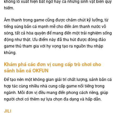
khổng lồ xuất hiện bất ngờ hay cả những sinh vật biển quý
hiếm.
Âm thanh trong game cũng được chăm chút kỹ lưỡng, từ
tiếng súng bắn cá mạnh mẽ cho đến âm thanh nước vỗ
sóng, tất cả hòa quyện để mang đến một trải nghiệm sống
động như thật. Ưu điểm này đã thu hút được đông đảo
game thủ tham gia với hy vọng tạo ra nguồn thu nhập
khủng.
Khám phá các đơn vị cung cấp trò chơi cho
sảnh bắn cá OKFUN
Để tạo nên một không gian giải trí chất lượng, sảnh bắn cá
hợp tác cùng nhiều nhà cung cấp game nổi tiếng trong
ngành. Mỗi đơn vị đều mang đến phong cách riêng, giúp
người chơi có thêm sự lựa chọn đa dạng và hấp dẫn.
JILI