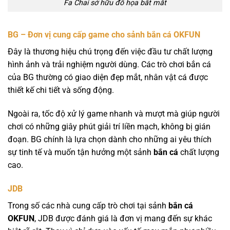
Fa Chai sở hữu đồ họa bắt mắt
BG – Đơn vị cung cấp game cho sảnh bắn cá OKFUN
Đây là thương hiệu chú trọng đến việc đầu tư chất lượng
hình ảnh và trải nghiệm người dùng. Các trò chơi bắn cá
của BG thường có giao diện đẹp mắt, nhân vật cá được
thiết kế chi tiết và sống động.
Ngoài ra, tốc độ xử lý game nhanh và mượt mà giúp người
chơi có những giây phút giải trí liền mạch, không bị gián
đoạn. BG chính là lựa chọn dành cho những ai yêu thích
sự tinh tế và muốn tận hưởng một sảnh
bắn cá
chất lượng
cao.
JDB
Trong số các nhà cung cấp trò chơi tại sảnh
bắn cá
OKFUN
, JDB được đánh giá là đơn vị mang đến sự khác