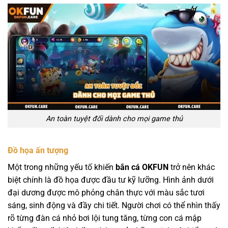
An toàn tuyệt đối dành cho mọi game thủ
Đồ họa ấn tượng
Một trong những yếu tố khiến
bắn cá OKFUN
trở nên khác
biệt chính là đồ họa được đầu tư kỹ lưỡng. Hình ảnh dưới
đại dương được mô phỏng chân thực với màu sắc tươi
sáng, sinh động và đầy chi tiết. Người chơi có thể nhìn thấy
rõ từng đàn cá nhỏ bơi lội tung tăng, từng con cá mập