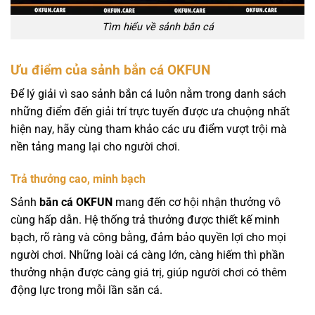
Tìm hiểu về sảnh bắn cá
Ưu điểm của sảnh bắn cá OKFUN
Để lý giải vì sao sảnh bắn cá luôn nằm trong danh sách
những điểm đến giải trí trực tuyến được ưa chuộng nhất
hiện nay, hãy cùng tham khảo các ưu điểm vượt trội mà
nền tảng mang lại cho người chơi.
Trả thưởng cao, minh bạch
Sảnh
bắn cá OKFUN
mang đến cơ hội nhận thưởng vô
cùng hấp dẫn. Hệ thống trả thưởng được thiết kế minh
bạch, rõ ràng và công bằng, đảm bảo quyền lợi cho mọi
người chơi. Những loài cá càng lớn, càng hiếm thì phần
thưởng nhận được càng giá trị, giúp người chơi có thêm
động lực trong mỗi lần săn cá.