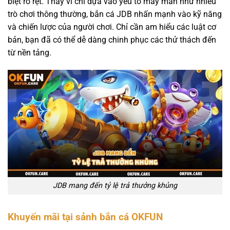
biệt rõ rệt. Thay vì chỉ dựa vào yếu tố may mắn như nhiều
trò chơi thông thường, bắn cá JDB nhấn mạnh vào kỹ năng
và chiến lược của người chơi. Chỉ cần am hiểu các luật cơ
bản, bạn đã có thể dễ dàng chinh phục các thử thách đến
từ nền tảng.
JDB mang đến tỷ lệ trả thưởng khủng
Khuyến mãi tại sảnh bắn cá OKFUN