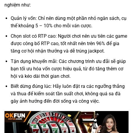
nghiệm như:
Quản lý vốn: Chỉ nên dùng một phần nhỏ ngân sách, cụ
thể khoảng 5 – 10% cho mỗi ván cược.
Chọn slot có RTP cao: Người chơi nên ưu tiên các game
được công bố RTP cao, tốt nhất nên trên 96% để gia
tăng cơ hội nhận thưởng và dễ trúng jackpot.
Tận dụng khuyến mãi: Các chương trình ưu đãi sẽ giúp
bạn tối ưu hóa vốn cược hiệu quả, từ đó tăng thêm cơ
hội và kéo dài thời gian chơi.
Biết dừng đúng lúc: Hãy luôn đặt ra các ngưỡng thắng
và thua để kiểm soát tần suất chơi, không quá sa đà
gây ảnh hưởng đến đời sống và công việc.