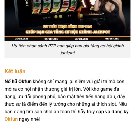
Ưu tiên chọn sảnh RTP cao giúp bạn gia tăng cơ hội giành
jackpot
Kết luận
Nổ hũ Okfun
không chỉ mang lại niềm vui giải trí mà còn
mở ra cơ hội nhận thưởng giá trị lớn. Với kho game đa
dạng, ưu đãi phong phú, bảo mật tiên tiến hàng đầu, đây
thực sự là điểm đến lý tưởng cho những ai thích slot. Nếu
bạn đang tìm sân chơi an toàn thì hãy truy cập và đăng ký
Okfun
ngay nhé!