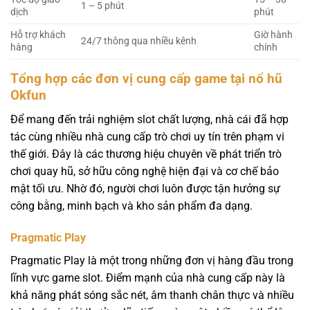
1 – 5 phút
dịch
phút
Hỗ trợ khách
Giờ hành
24/7 thông qua nhiều kênh
hàng
chính
Tổng hợp các đơn vị cung cấp game tại nổ hũ
Okfun
Để mang đến trải nghiệm slot chất lượng, nhà cái đã hợp
tác cùng nhiều nhà cung cấp trò chơi uy tín trên phạm vi
thế giới. Đây là các thương hiệu chuyên về phát triển trò
chơi quay hũ, sở hữu công nghệ hiện đại và cơ chế bảo
mật tối ưu. Nhờ đó, người chơi luôn được tận hưởng sự
công bằng, minh bạch và kho sản phẩm đa dạng.
Pragmatic Play
Pragmatic Play là một trong những đơn vị hàng đầu trong
lĩnh vực game slot. Điểm mạnh của nhà cung cấp này là
khả năng phát sóng sắc nét, âm thanh chân thực và nhiều