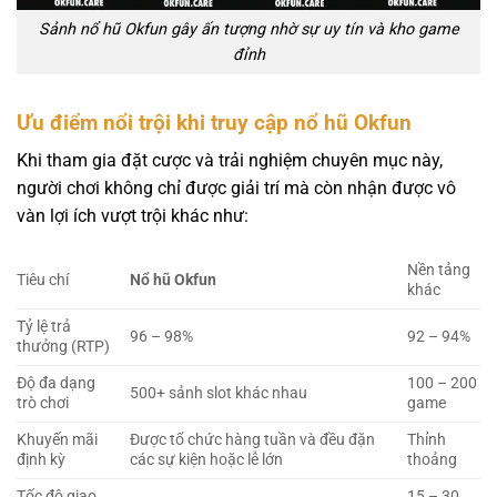
Sảnh nổ hũ Okfun gây ấn tượng nhờ sự uy tín và kho game
đỉnh
Ưu điểm nổi trội khi truy cập nổ hũ Okfun
Khi tham gia đặt cược và trải nghiệm chuyên mục này,
người chơi không chỉ được giải trí mà còn nhận được vô
vàn lợi ích vượt trội khác như:
Nền tảng
Tiêu chí
Nổ hũ Okfun
khác
Tỷ lệ trả
96 – 98%
92 – 94%
thưởng (RTP)
Độ đa dạng
100 – 200
500+ sảnh slot khác nhau
trò chơi
game
Khuyến mãi
Được tổ chức hàng tuần và đều đặn
Thỉnh
định kỳ
các sự kiện hoặc lễ lớn
thoảng
Tốc độ giao
15 – 30