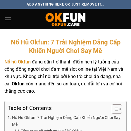
ADD ANYTHING HERE OR JUST REMOVE IT...
Nổ Hũ Okfun: 7 Trải Nghiệm Đẳng Cấp
Khiến Người Chơi Say Mê
Nổ hũ Okfun
đang dần trở thành điểm hẹn lý tưởng của
cộng đồng người chơi đam mê slot online tại Việt Nam và
khu vực. Không chỉ nổi trội bởi kho trò chơi đa dạng, nhà
cái
Okfun
còn mang đến sự an toàn, ưu đãi lớn và cơ hội
thắng cực cao.
Table of Contents
Nổ Hũ Okfun: 7 Trải Nghiệm Đẳng Cấp Khiến Người Chơi Say
Mê
Tổng quan về sảnh cược nổ hũ Okfun