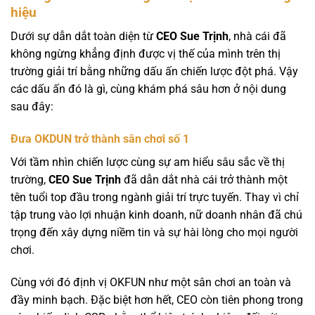
hiệu
Dưới sự dẫn dắt toàn diện từ
CEO Sue Trịnh
, nhà cái đã
không ngừng khẳng định được vị thế của mình trên thị
trường giải trí bằng những dấu ấn chiến lược đột phá. Vậy
các dấu ấn đó là gì, cùng khám phá sâu hơn ở nội dung
sau đây:
Đưa OKDUN trở thành sân chơi số 1
Với tầm nhìn chiến lược cùng sự am hiểu sâu sắc về thị
trường,
CEO Sue Trịnh
đã dẫn dắt nhà cái trở thành một
tên tuổi top đầu trong ngành giải trí trực tuyến. Thay vì chỉ
tập trung vào lợi nhuận kinh doanh, nữ doanh nhân đã chú
trọng đến xây dựng niềm tin và sự hài lòng cho mọi người
chơi.
Cùng với đó định vị OKFUN như một sân chơi an toàn và
đầy minh bạch. Đặc biệt hơn hết, CEO còn tiên phong trong