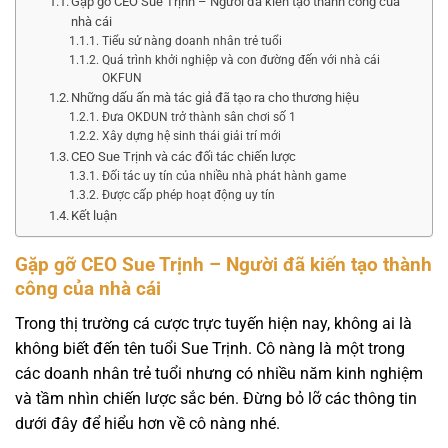
Gặp gỡ CEO Sue Trịnh – Người đã kiến tạo thành công của
nhà cái
Tiểu sử nàng doanh nhân trẻ tuổi
Quá trình khởi nghiệp và con đường đến với nhà cái
OKFUN
Những dấu ấn mà tác giả đã tạo ra cho thương hiệu
Đưa OKDUN trở thành sân chơi số 1
Xây dựng hệ sinh thái giải trí mới
CEO Sue Trịnh và các đối tác chiến lược
Đối tác uy tín của nhiều nhà phát hành game
Được cấp phép hoạt động uy tín
Kết luận
Gặp gỡ CEO Sue Trịnh – Người đã kiến tạo thành
công của nhà cái
Trong thị trường cá cược trực tuyến hiện nay, không ai là
không biết đến tên tuổi Sue Trịnh. Cô nàng là một trong
các doanh nhân trẻ tuổi nhưng có nhiều năm kinh nghiệm
và tầm nhìn chiến lược sắc bén. Đừng bỏ lỡ các thông tin
dưới đây để hiểu hơn về cô nàng nhé.