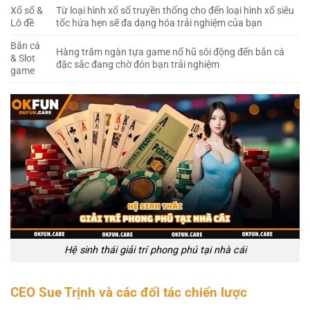
Xổ số &
Từ loại hình xổ số truyền thống cho đến loại hình xổ siêu
Lô đề
tốc hứa hẹn sẽ đa dạng hóa trải nghiệm của bạn
Bắn cá
Hàng trăm ngàn tựa game nổ hũ sôi động đến bắn cá
& Slot
đặc sắc đang chờ đón bạn trải nghiệm
game
Hệ sinh thái giải trí phong phú tại nhà cái
CEO Sue Trịnh và các đối tác chiến lược