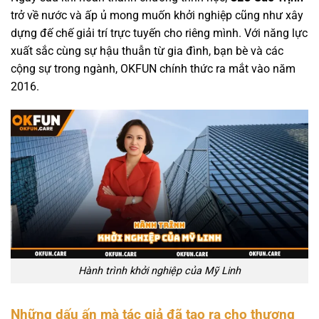
trở về nước và ấp ủ mong muốn khởi nghiệp cũng như xây
dựng đế chế giải trí trực tuyến cho riêng mình. Với năng lực
xuất sắc cùng sự hậu thuẫn từ gia đình, bạn bè và các
cộng sự trong ngành, OKFUN chính thức ra mắt vào năm
2016.
Hành trình khởi nghiệp của Mỹ Linh
Những dấu ấn mà tác giả đã tạo ra cho thương