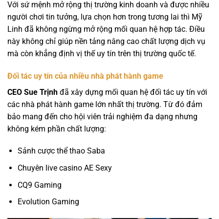
Với sứ mệnh mở rộng thị trường kinh doanh và được nhiều
người chơi tin tưởng, lựa chọn hơn trong tương lai thì Mỹ
Linh đã không ngừng mở rộng mối quan hệ hợp tác. Điều
này không chỉ giúp nền tảng nâng cao chất lượng dịch vụ
mà còn khẳng định vị thế uy tín trên thị trường quốc tế.
Đối tác uy tín của nhiều nhà phát hành game
CEO Sue Trịnh
đã xây dựng mối quan hệ đối tác uy tín với
các nhà phát hành game lớn nhất thị trường. Từ đó đảm
bảo mang đến cho hội viên trải nghiệm đa dạng nhưng
không kém phần chất lượng:
Sảnh cược thể thao Saba
Chuyên live casino AE Sexy
CQ9 Gaming
Evolution Gaming