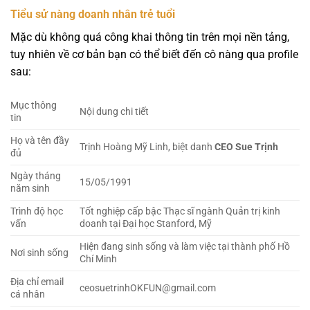
Tiểu sử nàng doanh nhân trẻ tuổi
Mặc dù không quá công khai thông tin trên mọi nền tảng,
tuy nhiên về cơ bản bạn có thể biết đến cô nàng qua profile
sau:
Mục thông
Nội dung chi tiết
tin
Họ và tên đầy
Trịnh Hoàng Mỹ Linh, biệt danh
CEO Sue Trịnh
đủ
Ngày tháng
15/05/1991
năm sinh
Trình độ học
Tốt nghiệp cấp bậc Thạc sĩ ngành Quản trị kinh
vấn
doanh tại Đại học Stanford, Mỹ
Hiện đang sinh sống và làm việc tại thành phố Hồ
Nơi sinh sống
Chí Minh
Địa chỉ email
ceosuetrinhOKFUN@gmail.com
cá nhân