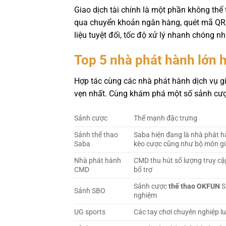
Giao dịch tài chính là một phần không thể
qua chuyển khoản ngân hàng, quét mã QR, 
liệu tuyệt đối, tốc độ xử lý nhanh chóng nh
Top 5 nhà phát hành lớn 
Hợp tác cùng các nhà phát hành dịch vụ giả
vẹn nhất. Cùng khám phá một số sảnh cượ
Sảnh cược
Thế mạnh đặc trưng
Sảnh thể thao
Saba hiện đang là nhà phát h
Saba
kèo cược cũng như bộ môn giả
Nhà phát hành
CMD thu hút số lượng truy cập
CMD
bổ trợ
Sảnh cược
thể thao OKFUN
S
Sảnh SBO
nghiệm
UG sports
Các tay chơi chuyên nghiệp lu