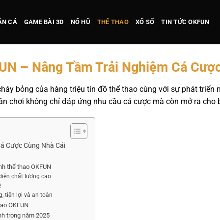
ẮN CÁ
GAME BÀI 3D
NỔ HŨ
THỂ THAO
XỔ SỐ
TIN TỨC OKFUN
UN – Nâng Tầm Trải Nghiệm Cá Cược
háy bỏng của hàng triệu tín đồ thể thao cùng với sự phát triể
 sân chơi không chỉ đáp ứng nhu cầu cá cược mà còn mở ra cho 
á Cược Cùng Nhà Cái
ảnh thể thao OKFUN
diện chất lượng cao
ẻ
tiện lợi và an toàn
thao OKFUN
nh trong năm 2025