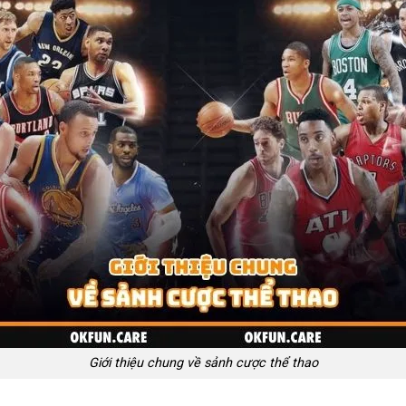
Giới thiệu chung về sảnh cược thể thao