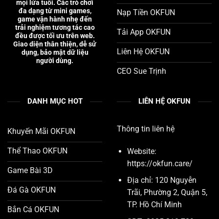
mọi lứa tuổi. Các trò chơi
đa dạng từ mini games,
Nạp Tiền OKFUN
game vận hành nhẹ đến
trải nghiệm tương tác cao
Tải App OKFUN
đều được tối ưu trên web.
Giao diện thân thiện, dễ sử
Liên Hệ OKFUN
dụng, bảo mật dữ liệu
người dùng.
CEO Sue Trịnh
DANH MỤC HOT
LIÊN HỆ OKFUN
Thông tin liên hệ
Khuyến Mãi OKFUN
Thể Thao OKFUN
Website:
https://okfun.care/
Game Bài 3D
Địa chỉ: 120 Nguyễn
Đá Gà OKFUN
Trãi, Phường 2, Quận 5,
TP. Hồ Chí Minh
Bắn Cá OKFUN