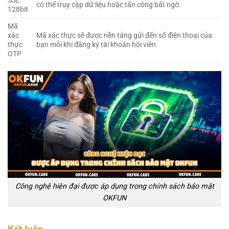
SSL
có thể truy cập dữ liệu hoặc tấn công bất ngờ.
128bit
Mã
xác
Mã xác thực sẽ được nền tảng gửi đến số điện thoại của
thực
bạn mỗi khi đăng ký tài khoản hội viên.
OTP
Công nghệ hiện đại được áp dụng trong chính sách bảo mật
OKFUN