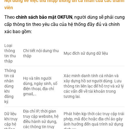
Nội dung về việc thu nhập thông tin cá nhân của các thành
viên
Theo
chính sách bảo mật OKFUN
, người dùng sẽ phải cung
cấp thông tin theo yêu cầu của hệ thống đầy đủ và chính
xác bao gồm:
Loại
thông
Chi tiết nội dung thu
Mục đích sử dụng dữ liệu
tin thu
thập
thập
Thông
tin cá
Xác minh danh tính cá nhân và
Họ và tên người
nhân
xây dựng hồ sơ người dùng. Lưu
dùng, ngày sinh, số
dùng
thông tin liên lạc để hỗ trợ và xử lý
điện thoại, địa chỉ
khi
các vấn đề về tài khoản trong
gmail,…
đăng
tương lai.
ký.
Địa chỉ IP, thời gian
Dữ liệu
Phát hiện kịp thời các truy cập trái
truy cập website, hệ
khi truy
phép, mã độc hoặc địa chỉ ảo gây
điều hành sử dụng,
cập hệ
ảnh hưởng đến quá trình sử dụng
các thông tin truy